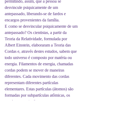
permitindo, assim, que a pessoa se 
desvincule psiquicamente de um 
antepassado, liberando-se de fardos e 
encargos provenientes da família.
E como se desvincular psiquicamente de um 
antepassado? Os cientistas, a partir da 
Teoria da Relatividade, formulada por 
Albert Einstein, elaboraram a Teoria das 
Cordas e, através destes estudos, sabem que 
todo universo é composto por matéria ou 
energia. Filamentos de energia, chamadas 
cordas podem se mover de maneiras 
diferentes. Cada movimento das cordas 
representam diferentes partículas 
elementares. Estas partículas (átomos) são 
formadas por subpartículas atômicas, os 
quarks, os quais são compostos por 
filamentos de energia (cordas) que vibram 
de diferentes maneiras, em diferentes 