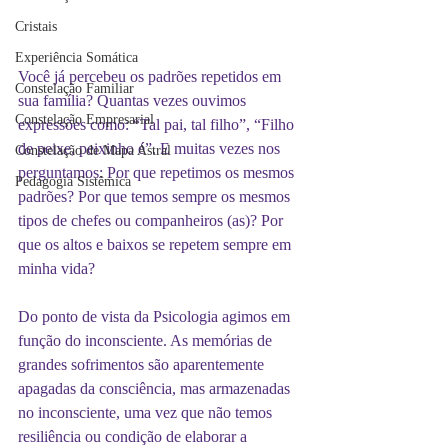
Cristais
Experiência Somática
Você já percebeu os padrões repetidos em 
Constelação Familiar
sua família? Quantas vezes ouvimos 
Constelação Empresarial
expressões como: “Tal pai, tal filho”, “Filho 
de peixe, peixinho é”. E muitas vezes nos 
Constelação de Mapa Astral
perguntamos: Por que repetimos os mesmos 
Pedagogia Sistêmica
padrões? Por que temos sempre os mesmos 
tipos de chefes ou companheiros (as)? Por 
que os altos e baixos se repetem sempre em 
minha vida?
Do ponto de vista da Psicologia agimos em 
função do inconsciente. As memórias de 
grandes sofrimentos são aparentemente 
apagadas da consciência, mas armazenadas 
no inconsciente, uma vez que não temos 
resiliência ou condição de elaborar a 