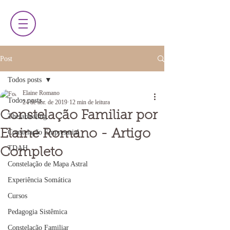
Post
Todos posts
Elaine Romano
Todos posts
24 de abr. de 2019
12 min de leitura
Constelação Familiar por
ThetaHealing
Elaine Romano - Artigo
Constelação Empresarial
TDAH
Completo
Constelação de Mapa Astral
Experiência Somática
Cursos
Pedagogia Sistêmica
Constelação Familiar