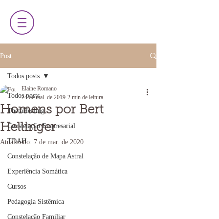
Post
Todos posts
Elaine Romano
Todos posts
24 de mai. de 2019
2 min de leitura
Homens por Bert
ThetaHealing
Hellinger
Constelação Empresarial
TDAH
Atualizado:
7 de mar. de 2020
Constelação de Mapa Astral
Experiência Somática
Cursos
Pedagogia Sistêmica
Constelação Familiar