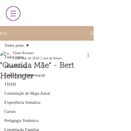
Post
Todos posts
Elaine Romano
Todos posts
13 de mai. de 2018
2 min de leitura
"Querida Mãe" - Bert
ThetaHealing
Hellinger
Constelação Empresarial
TDAH
Constelação de Mapa Astral
Experiência Somática
Cursos
Pedagogia Sistêmica
Constelação Familiar