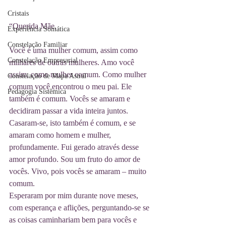
Cristais
“Querida Mãe,
Experiência Somática
Constelação Familiar
Você é uma mulher comum, assim como 
Constelação Empresarial
milhares de outras mulheres. Amo você 
assim, como mulher comum. Como mulher 
Constelação de Mapa Astral
comum você encontrou o meu pai. Ele 
Pedagogia Sistêmica
também é comum. Vocês se amaram e 
decidiram passar a vida inteira juntos. 
Casaram-se, isto também é comum, e se 
amaram como homem e mulher, 
profundamente. Fui gerado através desse 
amor profundo. Sou um fruto do amor de 
vocês. Vivo, pois vocês se amaram – muito 
comum.
Esperaram por mim durante nove meses, 
com esperança e aflições, perguntando-se se 
as coisas caminhariam bem para vocês e 