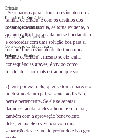
Cristais
"Se olharmos para a força do vínculo com a 
Experiência Somática
família de origem e com os destinos dos 
membros desta família, se torna evidente, o 
Constelação Familiar
quanto é difícil para cada um se libertar dela 
Constelação Empresarial
e concordar com uma solução boa para si 
Constelação de Mapa Astral
mesmo. Pois o vínculo de destino com a 
Pedagogia Sistêmica
família de origem , mesmo se ele tenha 
consequências graves, é vivido como 
felicidade – por mais estranho que soe.
Quem, por exemplo, quer se tornar parecido 
no destino de um pai, se sente, ao fazê-lo, 
bem e pertencente. Se ele se separar 
daqueles, ao dar a eles a honra e se retirar, 
também com a aprovação benevolente 
deles, então ele o vivencia com uma 
separação deste vínculo profundo e isto gera 