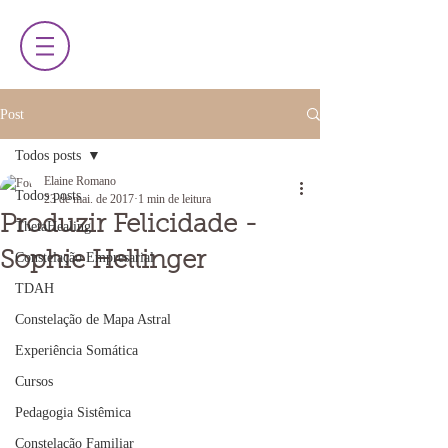
Post
Todos posts
Elaine Romano
Todos posts
23 de mai. de 2017
1 min de leitura
Produzir Felicidade -
ThetaHealing
Sophie Hellinger
Constelação Empresarial
TDAH
Constelação de Mapa Astral
Experiência Somática
Cursos
Pedagogia Sistêmica
Constelação Familiar