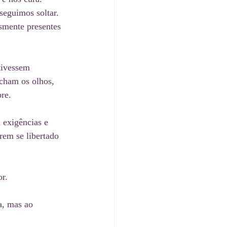
eguimos soltar. 
smente presentes 
tivessem 
cham os olhos, 
re.
 exigências e 
rem se libertado 
r.
a, mas ao 