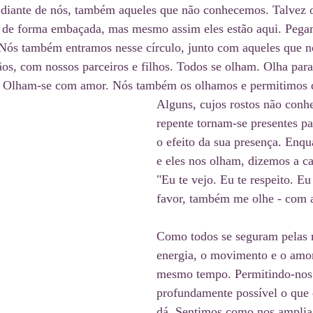
diante de nós, também aqueles que não conhecemos. Talvez o
de forma embaçada, mas mesmo assim eles estão aqui. Pega
Nós também entramos nesse círculo, junto com aqueles que n
os, com nossos parceiros e filhos. Todos se olham. Olha para a
e. Olham-se com amor. Nós também os olhamos e permitimos 
Alguns, cujos rostos não conh
repente tornam-se presentes pa
o efeito da sua presença. Enq
e eles nos olham, dizemos a c
"Eu te vejo. Eu te respeito. Eu
favor, também me olhe - com 
Como todos se seguram pelas 
energia, o movimento e o amor
mesmo tempo. Permitindo-nos 
profundamente possível o que 
dá. Sentimos como nos amplia 