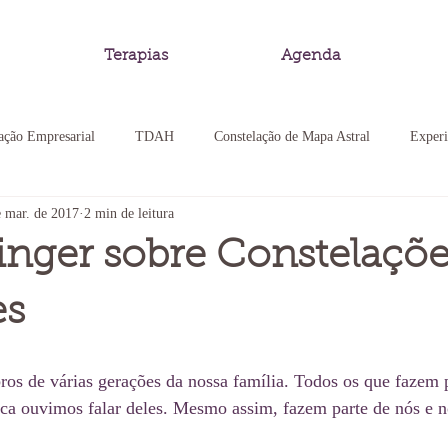
Terapias
Agenda
ação Empresarial
TDAH
Constelação de Mapa Astral
Experi
e mar. de 2017
2 min de leitura
 Familiar
Cristais
Experiência Somática
Constelação Familia
linger sobre Constelaçõ
ação de Mapa Astral
Pedagogia Sistêmica
es
s de várias gerações da nossa família. Todos os que fazem p
 ouvimos falar deles. Mesmo assim, fazem parte de nós e nó