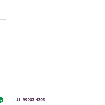
imento - Constelando
-Marido
11 99903-4303