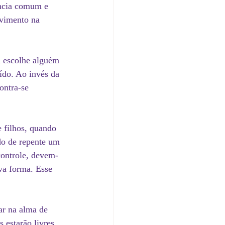
ência comum e 
vimento na 
a escolhe alguém 
ído. Ao invés da 
ontra-se 
 filhos, quando 
do de repente um 
controle, devem-
va forma. Esse 
ar na alma de 
estarão livres. 