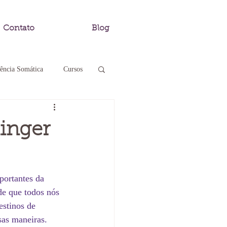
Contato
Blog
ência Somática
Cursos
r
linger
ortantes da 
de que todos nós 
estinos de 
sas maneiras. 