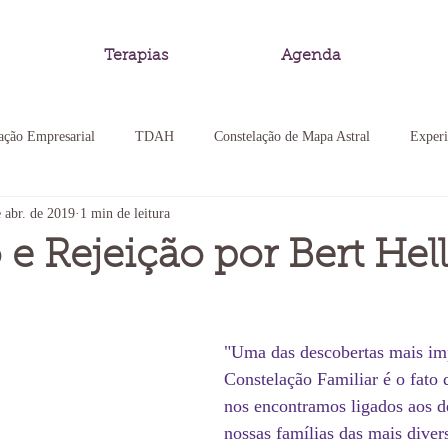
Terapias
Agenda
ação Empresarial
TDAH
Constelação de Mapa Astral
Experi
 abr. de 2019
1 min de leitura
 Familiar
Cristais
Experiência Somática
Constelação Familia
 e Rejeição por Bert Hel
ação de Mapa Astral
Pedagogia Sistêmica
"Uma das descobertas mais imp
Constelação Familiar é o fato 
nos encontramos ligados aos d
nossas famílias das mais diver