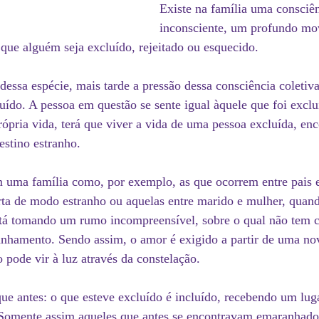
Existe na família uma consci
inconsciente, um profundo mo
que alguém seja excluído, rejeitado ou esquecido. 
essa espécie, mais tarde a pressão dessa consciência coletiv
luído. A pessoa em questão se sente igual àquele que foi exclu
rópria vida, terá que viver a vida de uma pessoa excluída, enc
tino estranho. 
 uma família como, por exemplo, as que ocorrem entre pais e
ta de modo estranho ou aquelas entre marido e mulher, quan
stá tomando um rumo incompreensível, sobre o qual não tem 
anhamento. Sendo assim, o amor é exigido a partir de uma no
pode vir à luz através da constelação. 
e antes: o que esteve excluído é incluído, recebendo um lug
 Somente assim aqueles que antes se encontravam emaranhados 