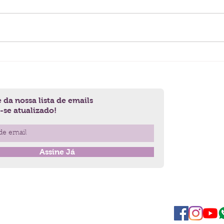
As "Ovelhas Negras" da
Depo
Família por Bert Hellinger
o Ex
 da nossa lista de emails
se atualizado!
Assine Já