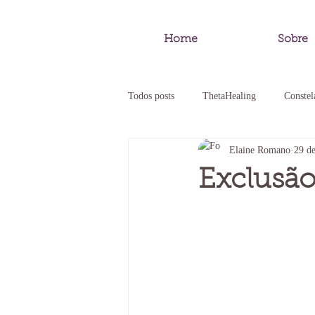
Home
Sobre
Todos posts
ThetaHealing
Constel
Elaine Romano
29 de
Pedagogia Sistêmica
Constelação
Exclusão
Constelação Empresarial
Constel