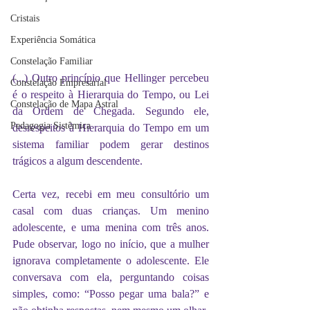
Cristais
Experiência Somática
Constelação Familiar
(...) Outro princípio que Hellinger percebeu 
Constelação Empresarial
é o respeito à Hierarquia do Tempo, ou Lei 
Constelação de Mapa Astral
da Ordem de Chegada. Segundo ele, 
Pedagogia Sistêmica
desrespeitos à Hierarquia do Tempo em um 
sistema familiar podem gerar destinos 
trágicos a algum descendente.
Certa vez, recebi em meu consultório um 
casal com duas crianças. Um menino 
adolescente, e uma menina com três anos. 
Pude observar, logo no início, que a mulher 
ignorava completamente o adolescente. Ele 
conversava com ela, perguntando coisas 
simples, como: “Posso pegar uma bala?” e 