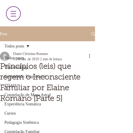
Post
Todos posts
Elaine Christina Romano
Todos posts
15 de abr. de 2019
2 min de leitura
Princípios (leis) que
ThetaHealing
regem o Inconsciente
Constelação Empresarial
TDAH
Familiar por Elaine
Constelação de Mapa Astral
Romano [Parte 5]
Experiência Somática
Cursos
Pedagogia Sistêmica
Constelação Familiar