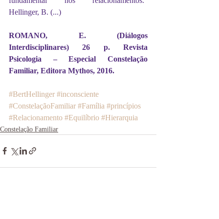
fundamental nos relacionamentos.” 
Hellinger, B. (...)
ROMANO, E. (Diálogos 
Interdisciplinares) 26 p. Revista 
Psicologia – Especial Constelação 
Familiar, Editora Mythos, 2016.
#BertHellinger
#inconsciente
#ConstelaçãoFamiliar
#Família
#princípios
#Relacionamento
#Equilíbrio
#Hierarquia
Constelação Familiar
Posts recentes
Ver tudo