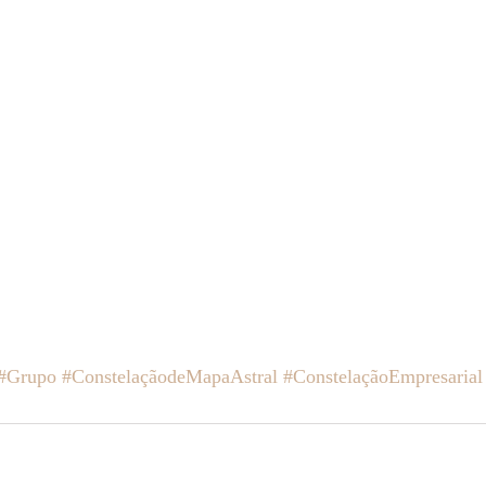
#Grupo
#ConstelaçãodeMapaAstral
#ConstelaçãoEmpresarial