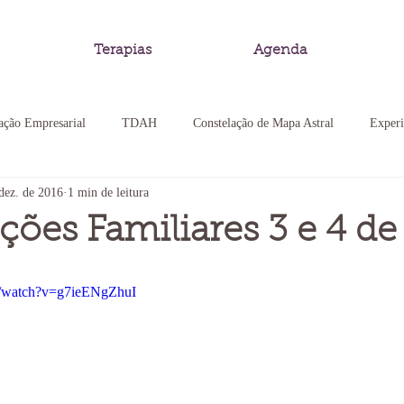
Terapias
Agenda
ação Empresarial
TDAH
Constelação de Mapa Astral
Experi
dez. de 2016
1 min de leitura
 Familiar
Cristais
Experiência Somática
Constelação Familia
ções Familiares 3 e 4 d
ação de Mapa Astral
Pedagogia Sistêmica
m/watch?v=g7ieENgZhuI