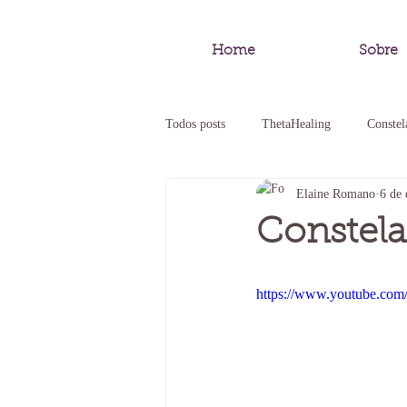
Home
Sobre
Todos posts
ThetaHealing
Constel
Elaine Romano
6 de 
Pedagogia Sistêmica
Constelação
Constela
Constelação Empresarial
Constel
https://www.youtube.co