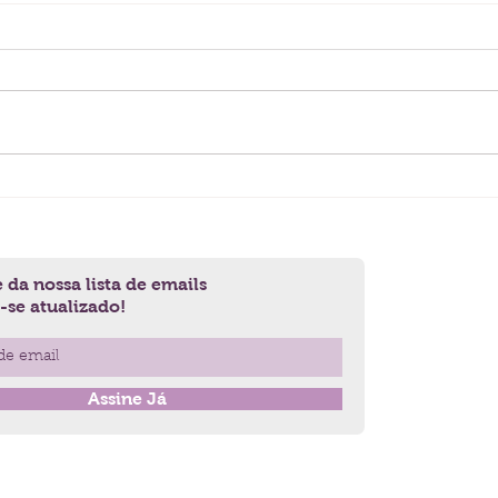
As "Ovelhas Negras" da
Depo
Família por Bert Hellinger
o Ex
 da nossa lista de emails
se atualizado!
Assine Já