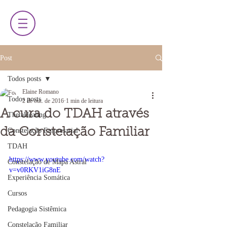
Post
Todos posts
Elaine Romano
Todos posts
2 de out. de 2016
1 min de leitura
A cura do TDAH através
ThetaHealing
da Constelação Familiar
Constelação Empresarial
TDAH
https://www.youtube.com/watch?
Constelação de Mapa Astral
v=v0RKV1iG8nE
Experiência Somática
Cursos
Pedagogia Sistêmica
Constelação Familiar