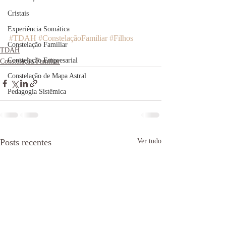
Cristais
Experiência Somática
#TDAH
#ConstelaçãoFamiliar
#Filhos
Constelação Familiar
TDAH
Constelação Empresarial
Constelação Familiar
Constelação de Mapa Astral
Pedagogia Sistêmica
Posts recentes
Ver tudo