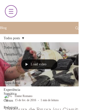
Blog
Todos posts
Todos posts
ThetaHealing
Constelação
Load video
Empresarial
TDAH
Constelação de
Mapa Astral
Experiência
Somática
Elaine Romano
15 de fev. de 2016
1 min de leitura
Cursos
Pedagogia