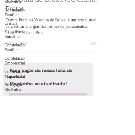
Vassoura de Bruxa (ou Cianita
Sistêmica
Preta)
Constelação
Familiar
Cianita Preta ou Vassoura de Bruxa, é um cristal usado
Cristais
para retirar energias das formas de pensamentos.
Experiência
#Cristais #CianitaPreta...
Somática
Constelação
Familiar
Constelação
Empresarial
Faça parte da nossa lista de
Constelação de
emails
Mapa Astral
Mantenha-se atualizado!
Pedagogia
Sistêmica
Assine Já